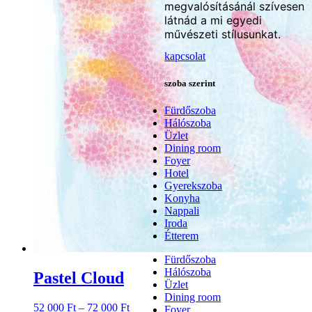
megvalósításánál szívesen
látnád a mi egyedi
művészeti stílusunkat.
kapcsolat
szoba szerint
Fürdőszoba
Hálószoba
Üzlet
Dining room
Foyer
Hotel
Gyerekszoba
Konyha
Nappali
Iroda
Étterem
Fürdőszoba
Hálószoba
Pastel Cloud
Üzlet
Dining room
Ártartomány:
52 000
Ft
–
72 000
Ft
Foyer