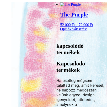
The Purple
Ártartom
52 000
Ft
–
72 000
Ft
52
Opciók választása
Ennek
000 Ft
a
-
terméknek
72
kapcsolódó
több
000 Ft
variációja
termékek
van.
A
Kapcsolódó
változatok
a
termékek
termékoldalon
választhatók
Ha esetleg mégsem
ki
találtad meg, amit keresel,
ne habozz megosztani
velünk egyedi design
igényeidet, ötletedet,
amelynek a