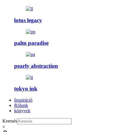
lotus legacy
palm paradise
pearly abstraction
tokyo ink
Inspiráció
Rólunk
könyvek
Keresés
×