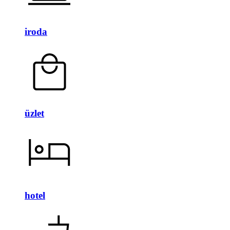
iroda
üzlet
hotel