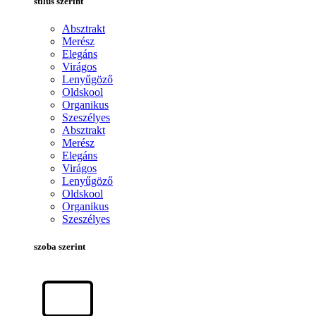
stílus szerint
Absztrakt
Merész
Elegáns
Virágos
Lenyűgöző
Oldskool
Organikus
Szeszélyes
Absztrakt
Merész
Elegáns
Virágos
Lenyűgöző
Oldskool
Organikus
Szeszélyes
szoba szerint