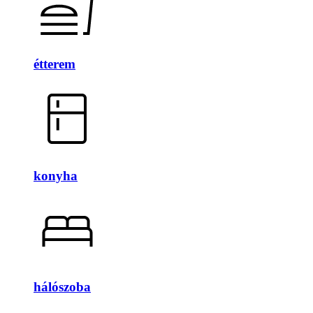
étterem
konyha
hálószoba