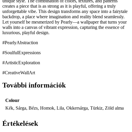
unique style. The combination of colors, textures, and patterns
creates a piece that is as strong as it is playful, offering a truly
unforgettable vibe. This design transforms any space into a fairytale
backdrop, a place where imagination and reality blend seamlessly.
Let yourself be mesmerized by Pearly—a wallpaper that turns your
walls into a canvas of vibrant expression, capturing the essence of
luxurious, playful design.
#PearlyAbstraction
#SoulfulExpressions
#ArtisticExploration
#CreativeWallArt
További információk
Colour
Kék, Sárga, Bézs, Homok, Lila, Okkersárga, Türkiz, Zöld alma
Értékelések