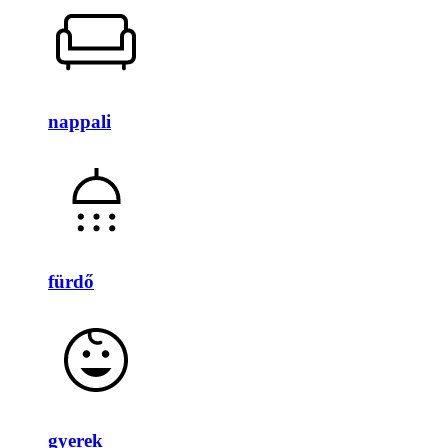
nappali
fürdő
gyerek