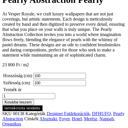
At Vesper Royale, we craft luxury wallpapers that are not just
coverings, but artistic statements. Each design is meticulously
created by hand and then digitized to preserve every detail, ensuring
that what you place on your walls is truly unique. The Pearly
Abstraction Collection invites you into a world where imagination
flows freely, blending the elegance of pearls with the whimsy of
pastel dreams. These designs are an ode to confident brushstrokes
and daring compositions, perfect for those who seek to make a
statement while maintaining an air of sophisticated charm.
23 800
Ft
/ m2
Hosszúság (cm)
Szélesség (cm)
Termék ár
Pearly
Abstraction
Kosárba teszem
Pearly
termékminta rendelés
mennyiség
SKU
00138
Kategóriák
Designer Faldekorációk
,
DFHUFQ
,
Pearly
Abstraction
Címkék
Absztrakt
,
Foyer
,
Hotel
,
Merész
,
Nappali
,
Organikus