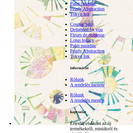
Palm paradise
Pearly Abstraction
Tokyo Ink
Cosmic noir
Delighted by you
Fleurs de noblesse
Lotus legacy
Palm paradise
Pearly Abstraction
Tokyo Ink
információ
Rólunk
A rendelés menete
Rólunk
A rendelés menete
kapcsolat
Értesülj elsőként az új
termékekről, mintákról és