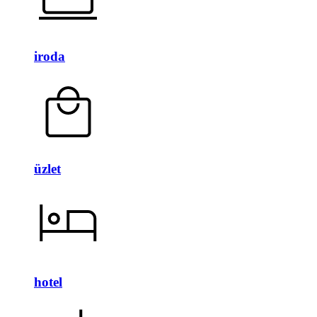
iroda
üzlet
hotel