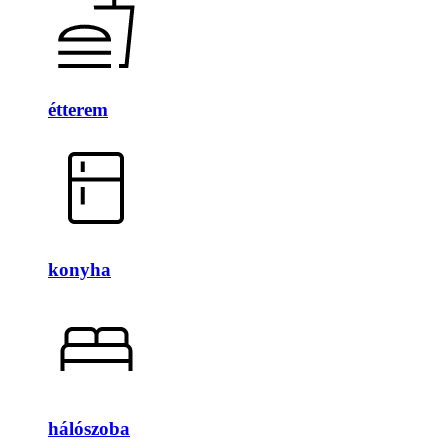
étterem
konyha
hálószoba