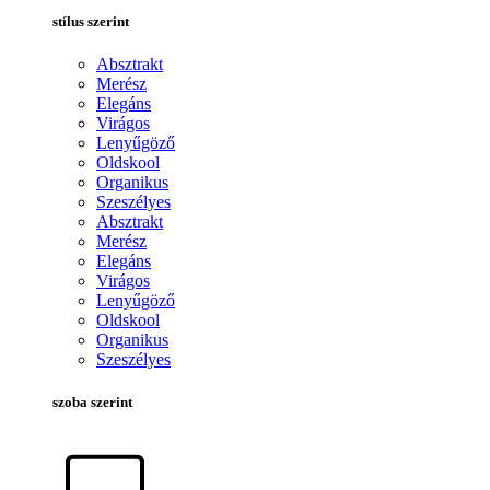
stílus szerint
Absztrakt
Merész
Elegáns
Virágos
Lenyűgöző
Oldskool
Organikus
Szeszélyes
Absztrakt
Merész
Elegáns
Virágos
Lenyűgöző
Oldskool
Organikus
Szeszélyes
szoba szerint