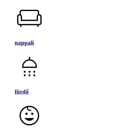
nappali
fürdő