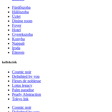
Fürdőszoba
Hálószoba
Üzlet
Dining room
Foyer
Hotel
Gyerekszoba
Konyha
Nappali
Iroda
Étterem
kollekciók
Cosmic noir
Delighted by you
Fleurs de noblesse
Lotus legacy
Palm paradise
Pearly Abstraction
Tokyo Ink
Cosmic noir
Delighted by you