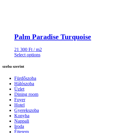
Palm Paradise Turquoise
21 300
Ft
/ m2
Select options
szoba szerint
Fürdőszoba
Hálószoba
Üzlet
Dining room
Foyer
Hotel
Gyerekszoba
Konyha
Nappali
Iroda
Étterem