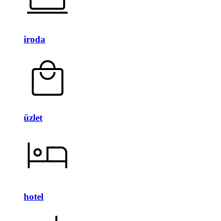
iroda
üzlet
hotel