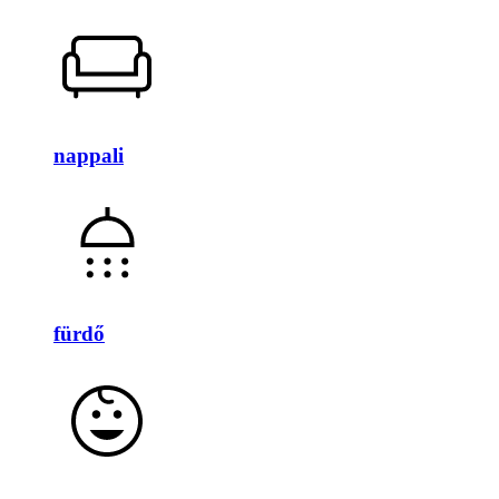
nappali
fürdő