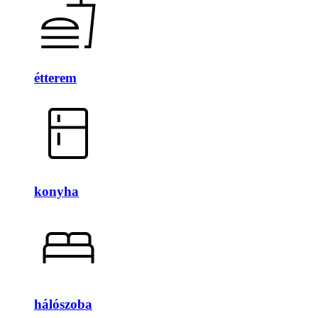
étterem
konyha
hálószoba