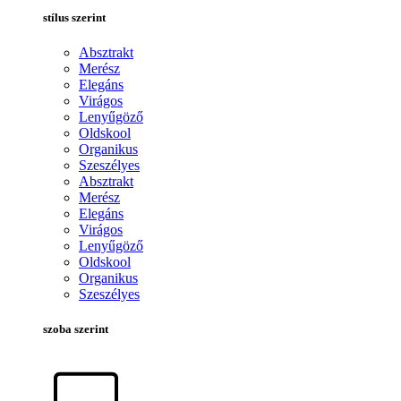
stílus szerint
Absztrakt
Merész
Elegáns
Virágos
Lenyűgöző
Oldskool
Organikus
Szeszélyes
Absztrakt
Merész
Elegáns
Virágos
Lenyűgöző
Oldskool
Organikus
Szeszélyes
szoba szerint