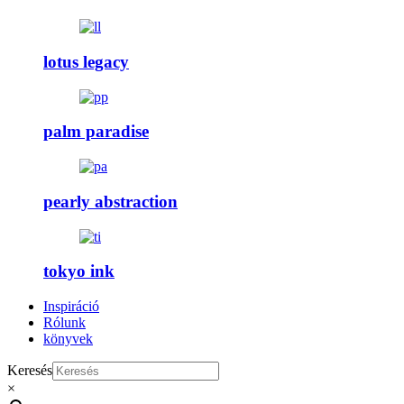
lotus legacy
palm paradise
pearly abstraction
tokyo ink
Inspiráció
Rólunk
könyvek
Keresés
×