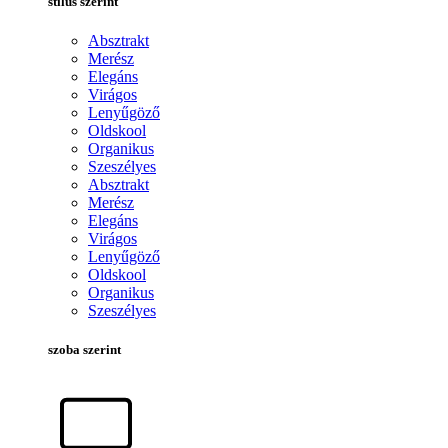
stílus szerint
Absztrakt
Merész
Elegáns
Virágos
Lenyűgöző
Oldskool
Organikus
Szeszélyes
Absztrakt
Merész
Elegáns
Virágos
Lenyűgöző
Oldskool
Organikus
Szeszélyes
szoba szerint