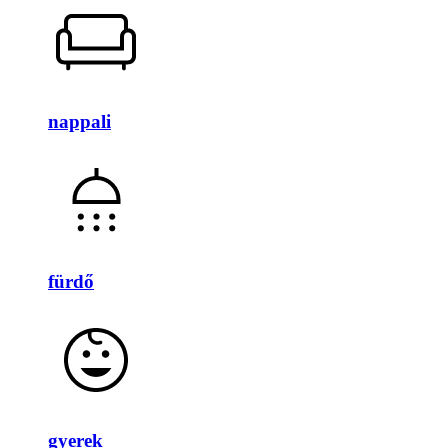
nappali
fürdő
gyerek