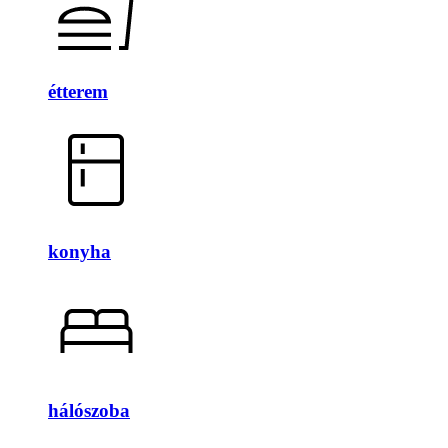
étterem
konyha
hálószoba