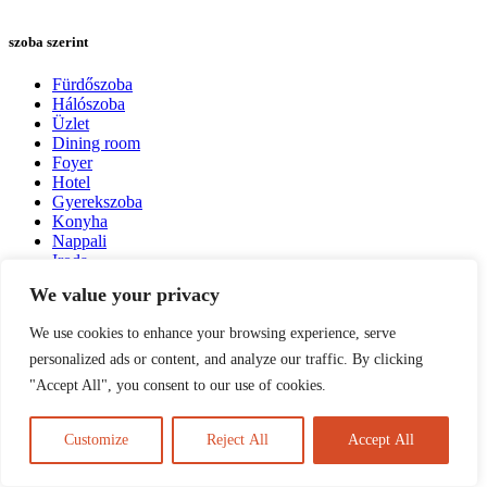
szoba szerint
Fürdőszoba
Hálószoba
Üzlet
Dining room
Foyer
Hotel
Gyerekszoba
Konyha
Nappali
Iroda
Étterem
We value your privacy
Fürdőszoba
We use cookies to enhance your browsing experience, serve
Hálószoba
Üzlet
personalized ads or content, and analyze our traffic. By clicking
Dining room
"Accept All", you consent to our use of cookies.
Foyer
Hotel
Gyerekszoba
Customize
Reject All
Accept All
Konyha
Nappali