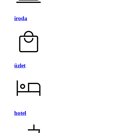
iroda
üzlet
hotel