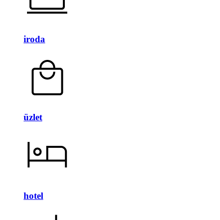
iroda
üzlet
hotel