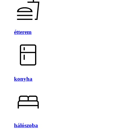
étterem
konyha
hálószoba