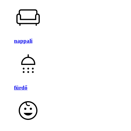
nappali
fürdő