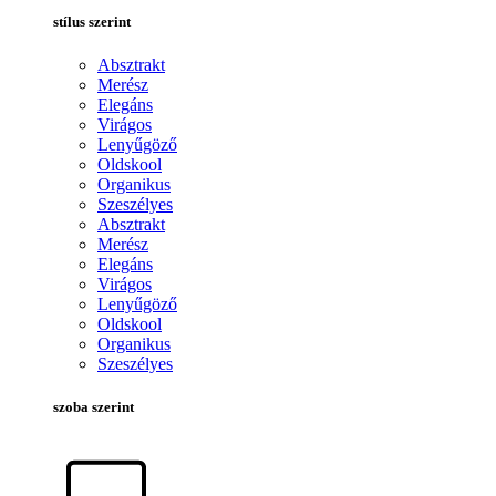
stílus szerint
Absztrakt
Merész
Elegáns
Virágos
Lenyűgöző
Oldskool
Organikus
Szeszélyes
Absztrakt
Merész
Elegáns
Virágos
Lenyűgöző
Oldskool
Organikus
Szeszélyes
szoba szerint