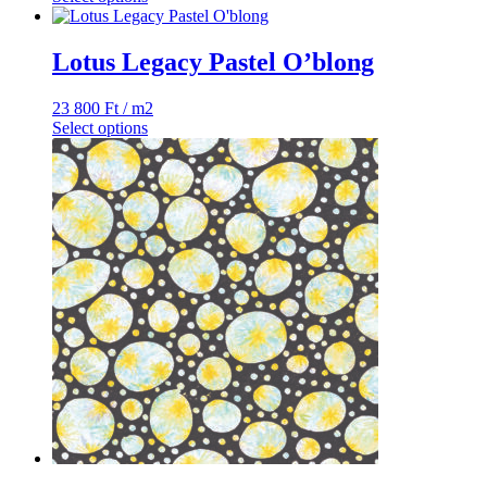
A
változatok
a
Lotus Legacy Pastel O’blong
termékoldalon
választhatók
ki
23 800
Ft
/ m2
Select options