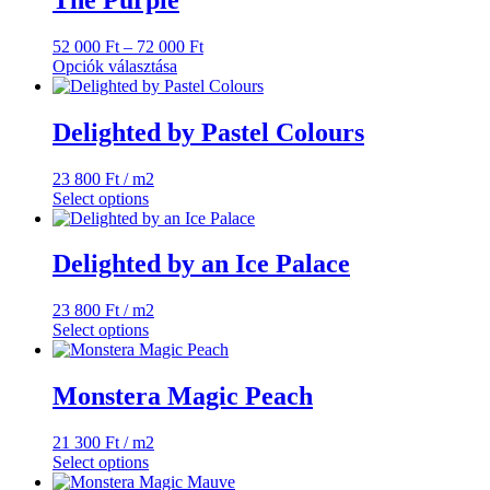
több
000 Ft
variációja
Ártartomány:
52 000
Ft
–
72 000
Ft
van.
52
Opciók választása
A
Ennek
000 Ft
változatok
a
-
a
terméknek
72
Delighted by Pastel Colours
termékoldalon
több
000 Ft
választhatók
variációja
ki
23 800
Ft
/ m2
van.
Select options
A
változatok
a
Delighted by an Ice Palace
termékoldalon
választhatók
ki
23 800
Ft
/ m2
Select options
Monstera Magic Peach
21 300
Ft
/ m2
Select options