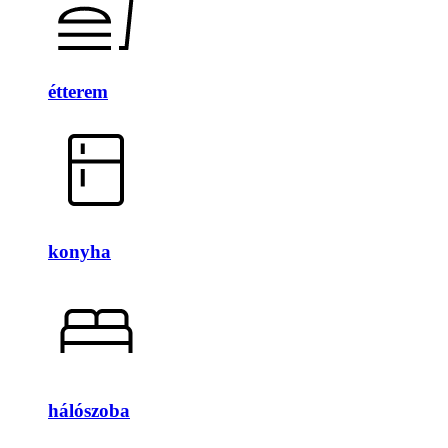
étterem
konyha
hálószoba