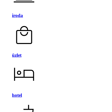
iroda
üzlet
hotel