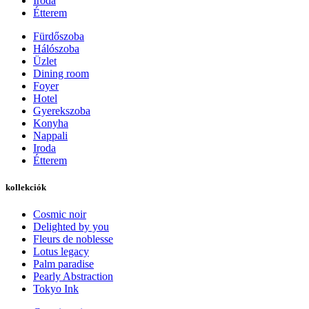
Iroda
Étterem
Fürdőszoba
Hálószoba
Üzlet
Dining room
Foyer
Hotel
Gyerekszoba
Konyha
Nappali
Iroda
Étterem
kollekciók
Cosmic noir
Delighted by you
Fleurs de noblesse
Lotus legacy
Palm paradise
Pearly Abstraction
Tokyo Ink