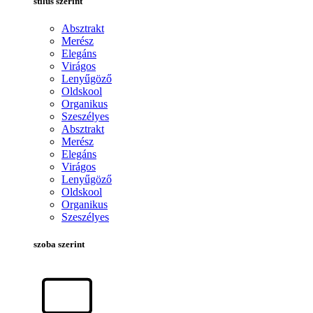
stílus szerint
Absztrakt
Merész
Elegáns
Virágos
Lenyűgöző
Oldskool
Organikus
Szeszélyes
Absztrakt
Merész
Elegáns
Virágos
Lenyűgöző
Oldskool
Organikus
Szeszélyes
szoba szerint