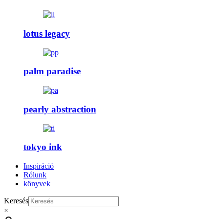
lotus legacy
palm paradise
pearly abstraction
tokyo ink
Inspiráció
Rólunk
könyvek
Keresés
×