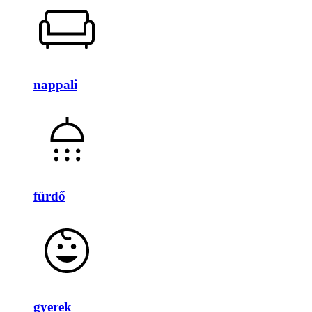
nappali
fürdő
gyerek