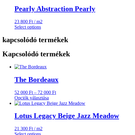
Pearly Abstraction Pearly
23 800
Ft
/ m2
Select options
kapcsolódó termékek
Kapcsolódó termékek
The Bordeaux
Ártartomány:
52 000
Ft
–
72 000
Ft
52
Opciók választása
Ennek
000 Ft
a
-
terméknek
72
Lotus Legacy Beige Jazz Meadow
több
000 Ft
variációja
21 300
Ft
/ m2
van.
Select options