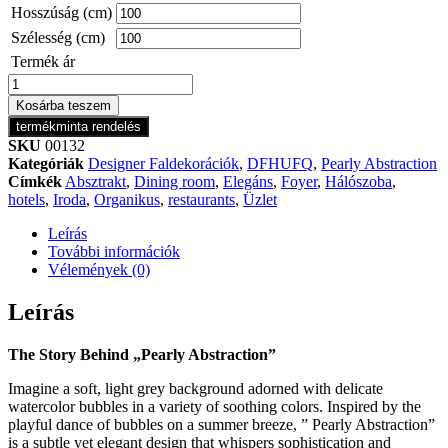
Hosszúság (cm)
Szélesség (cm)
Termék ár
Pearly
Abstraction
Kosárba teszem
Light
termékminta rendelés
Grey
SKU
00132
mennyiség
Kategóriák
Designer Faldekorációk
,
DFHUFQ
,
Pearly Abstraction
Címkék
Absztrakt
,
Dining room
,
Elegáns
,
Foyer
,
Hálószoba
,
hotels
,
Iroda
,
Organikus
,
restaurants
,
Üzlet
Leírás
További információk
Vélemények (0)
Leírás
The Story Behind „Pearly Abstraction”
Imagine a soft, light grey background adorned with delicate
watercolor bubbles in a variety of soothing colors. Inspired by the
playful dance of bubbles on a summer breeze, ” Pearly Abstraction”
is a subtle yet elegant design that whispers sophistication and