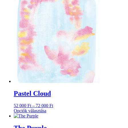
Pastel Cloud
Ártartomány:
52 000
Ft
–
72 000
Ft
52
Opciók választása
Ennek
000 Ft
a
-
terméknek
72
The Purple