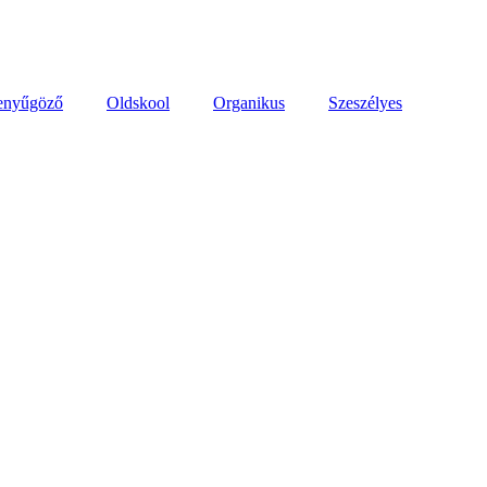
enyűgöző
Oldskool
Organikus
Szeszélyes