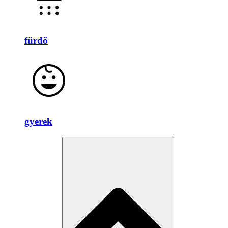
fürdő
gyerek