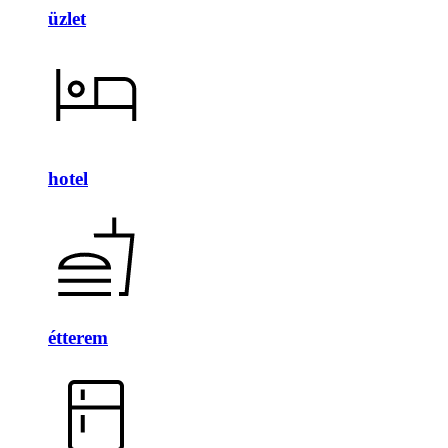
üzlet
hotel
étterem