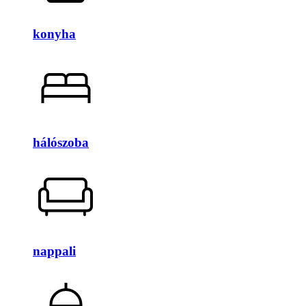
konyha
hálószoba
nappali